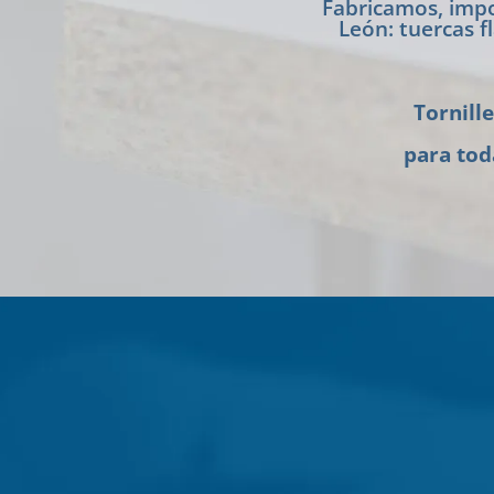
Fabricamos, impo
León: tuercas fl
Tornill
para tod