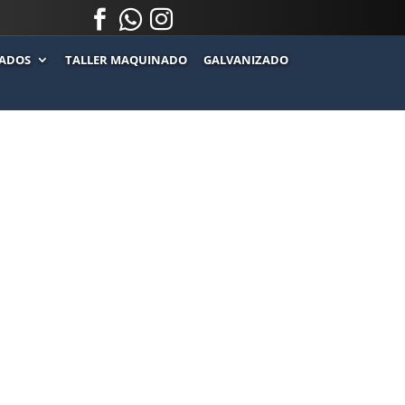



.
.
ADOS
TALLER MAQUINADO
GALVANIZADO