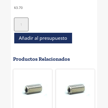
$
3.70
Opresor
Socket
Inoxidable
304
Añadir al presupuesto
Estandar
-
5/16-
Productos Relacionados
18
x
5/8"
cantidad