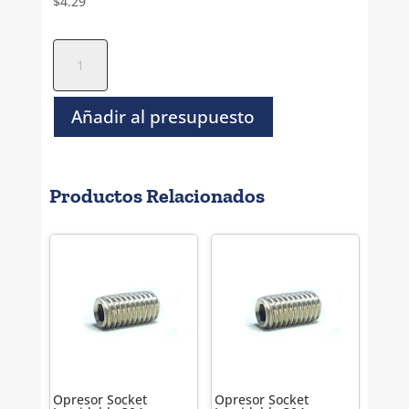
$
4.29
Opresor
Socket
Inoxidable
304
Añadir al presupuesto
Estandar
-
5-
Productos Relacionados
40
x
1"
cantidad
Opresor Socket
Opresor Socket