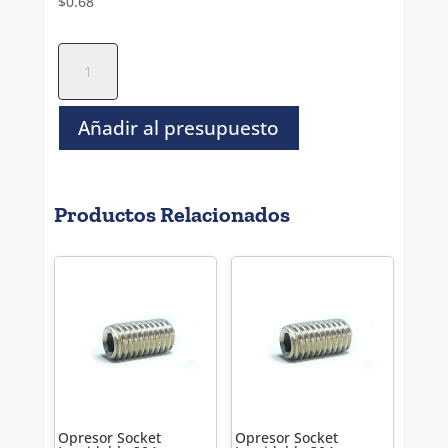
$
0.68
Opresor
Socket
Inoxidable
304
Añadir al presupuesto
Estandar
-
5-
Productos Relacionados
40
x
1/4"
cantidad
Opresor Socket
Opresor Socket