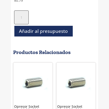
$
0.79
Opresor
Socket
Inoxidable
304
Añadir al presupuesto
Estandar
-
5-
Productos Relacionados
40
x
3/8"
cantidad
Opresor Socket
Opresor Socket