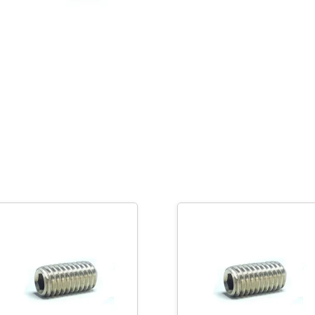
Estandar
-
5-
40
x
5/16"
cantidad