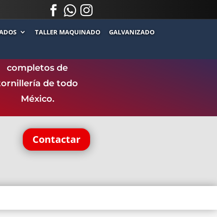



.
.
ADOS
TALLER MAQUINADO
GALVANIZADO
ntamos con uno de
los catálogos más
completos de
tornillería de todo
México.
Contactar