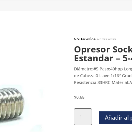
CATEGORÍAS:
OPRESORES
Opresor Sock
Estandar – 5-
Diámetro:#5 Paso:40hpp Long
de Cabeza:0 Llave:1/16″ Grad
Resistencia:33HRC Material:A
$
0.68
Opresor
Añadir al
Socket
Inoxidable
304