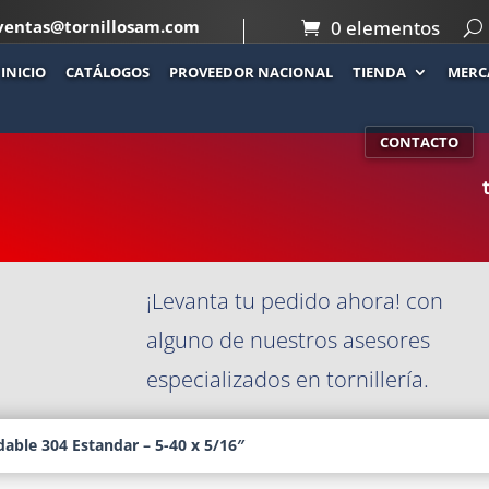
ventas@tornillosam.com
0 elementos
INICIO
CATÁLOGOS
PROVEEDOR NACIONAL
TIENDA
MERC
Co
E 304
CONTACTO
¡Levanta tu pedido ahora! con
alguno de nuestros asesores
especializados en tornillería.
able 304 Estandar – 5-40 x 5/16″