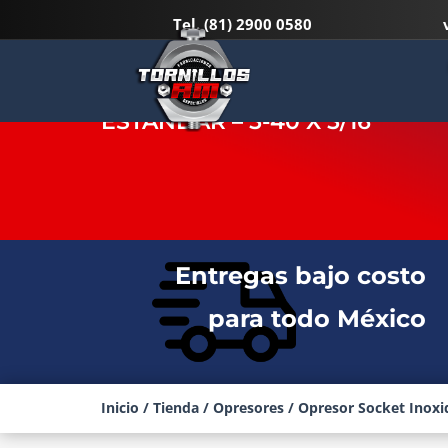
Tel.
(81) 2900 0580
OPRESOR SOCKET INOXIDABL
ESTANDAR – 5-40 X 5/16″
Entregas bajo costo
para todo México
Inicio
/
Tienda
/
Opresores
/ Opresor Socket Inoxid