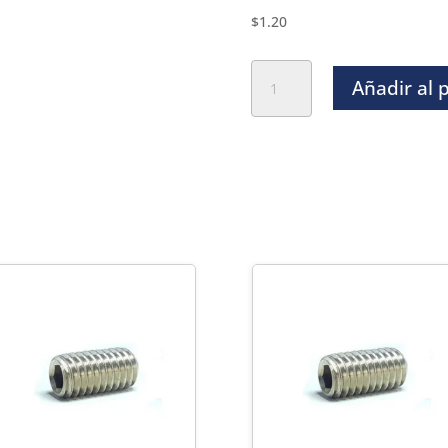
$
1.20
Opresor
Añadir al 
Socket
Inoxidable
304
Estandar
-
8-
32
x
1/2"
cantidad