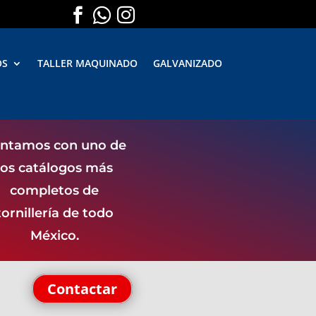



.
.
OS
TALLER MAQUINADO
GALVANIZADO
ntamos con uno de
los catálogos más
completos de
tornillería de todo
México.
Contactar