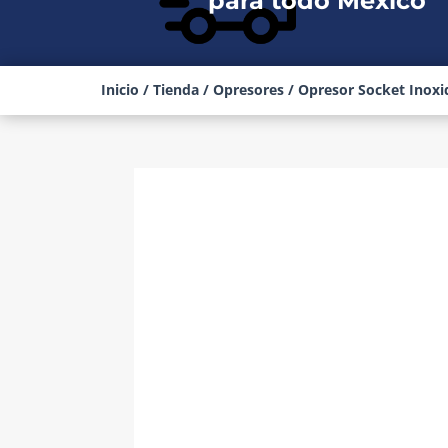
para todo México
Inicio
/
Tienda
/
Opresores
/ Opresor Socket Inoxid