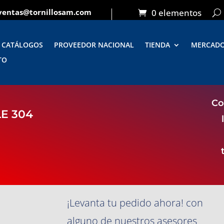
ventas@tornillosam.com
0 elementos
CATÁLOGOS
PROVEEDOR NACIONAL
TIENDA
MERCAD
TO
Co
E 304
¡Levanta tu pedido ahora! con
alguno de nuestros asesores