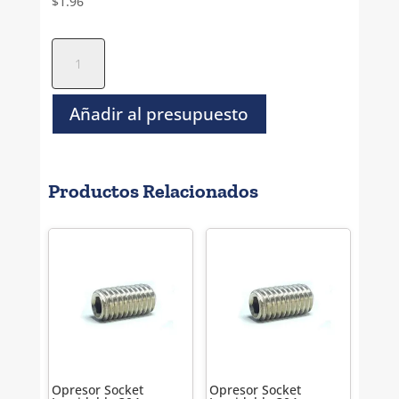
$
1.96
Opresor
Socket
Inoxidable
304
Añadir al presupuesto
Estandar
-
8-
Productos Relacionados
32
x
3/4"
cantidad
Opresor Socket
Opresor Socket