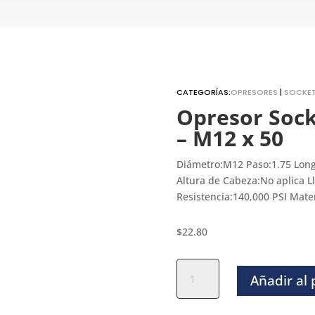
CATEGORÍAS:
OPRESORES
|
SOCKE
Opresor Sock
– M12 x 50
Diámetro:M12 Paso:1.75 Long
Altura de Cabeza:No aplica 
Resistencia:140,000 PSI Mate
$
22.80
Opresor
Añadir al
Socket
Negro
Metrico