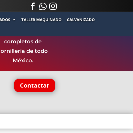



.
.
ADOS
TALLER MAQUINADO
GALVANIZADO
ntamos con uno de
los catálogos más
completos de
tornillería de todo
México.
Contactar