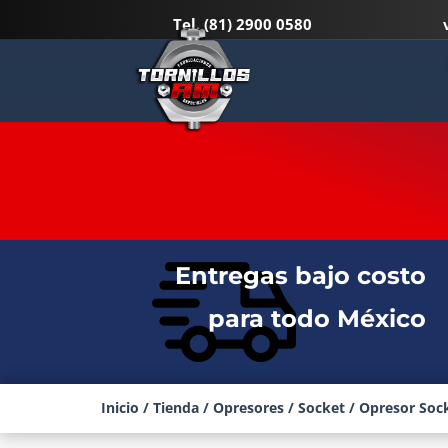
Tel.
(81) 2900 0580
OPRESOR SOCKET NEGRO METR
Entregas bajo costo
para todo México
Inicio
/
Tienda
/
Opresores
/
Socket
/ Opresor Sock