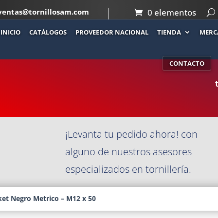
ventas@tornillosam.com
0 elementos
INICIO
CATÁLOGOS
PROVEEDOR NACIONAL
TIENDA
MERC
Co
ICO – M12 X 50
CONTACTO
¡Levanta tu pedido ahora! con
alguno de nuestros asesores
especializados en tornillería.
et Negro Metrico – M12 x 50