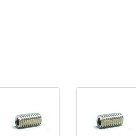
-
M12
x
50
cantidad