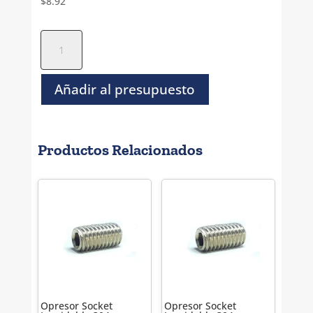
$
8.92
Opresor
Socket
Negro
Metrico
Añadir al presupuesto
-
M14
x
Productos Relacionados
16
cantidad
Opresor Socket
Opresor Socket