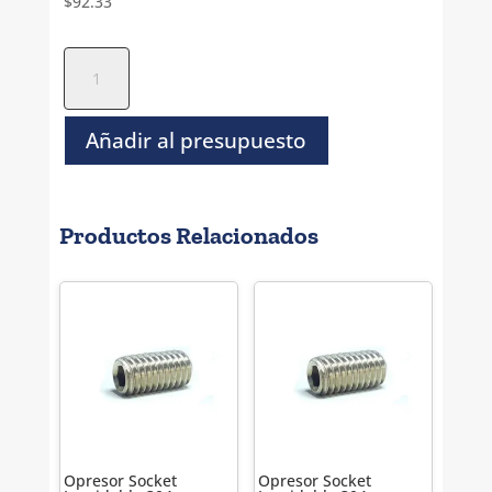
$
92.33
Opresor
Socket
Negro
Metrico
Añadir al presupuesto
-
M24
x
Productos Relacionados
30
cantidad
Opresor Socket
Opresor Socket