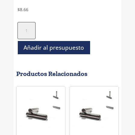
$
8.66
Perno
Solido
Rectificado
Inoxidable
Añadir al presupuesto
-
1/16"
x
Productos Relacionados
1"
cantidad