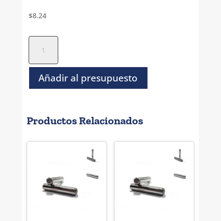
$
8.24
Perno
Solido
Rectificado
Inoxidable
Añadir al presupuesto
-
1/16"
x
Productos Relacionados
3/4"
cantidad