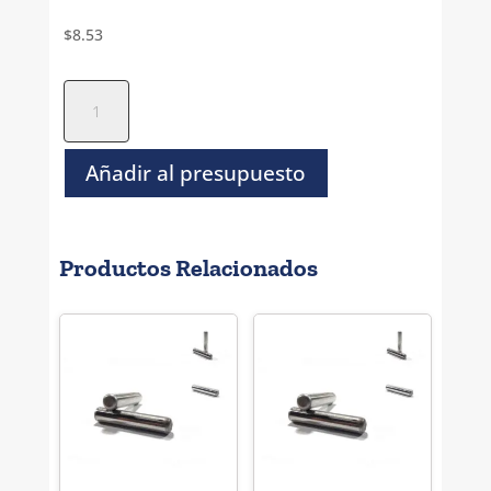
$
8.53
Perno
Solido
Rectificado
Inoxidable
Añadir al presupuesto
-
1/16"
x
Productos Relacionados
7/8"
cantidad