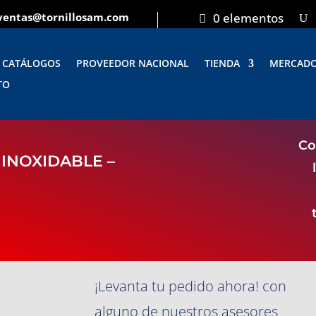
ventas@tornillosam.com
0 elementos
CATÁLOGOS
PROVEEDOR NACIONAL
TIENDA
MERCAD
TO
Co
INOXIDABLE –
¡Levanta tu pedido ahora! con
alguno de nuestros asesores