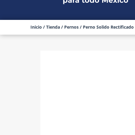
para todo México
Inicio
/
Tienda
/
Pernos
/ Perno Solido Rectificado 