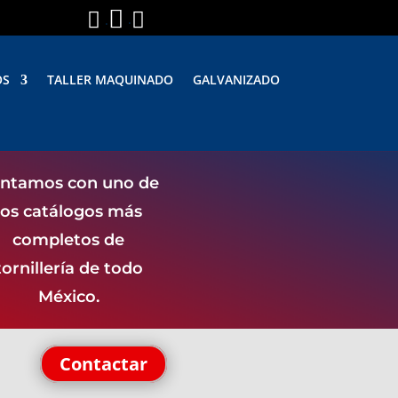



.
.
OS
TALLER MAQUINADO
GALVANIZADO
ntamos con uno de
los catálogos más
completos de
tornillería de todo
México.
Contactar