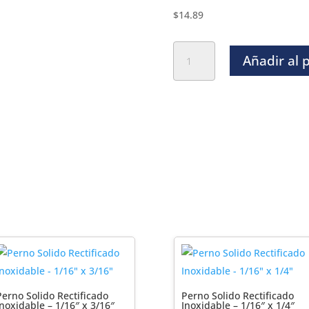
$
14.89
Perno
Añadir al 
Solido
Rectificado
Inoxidable
-
1/8"
x
1
1/2"
cantidad
Perno Solido Rectificado
Perno Solido Rectificado
Inoxidable – 1/16″ x 3/16″
Inoxidable – 1/16″ x 1/4″