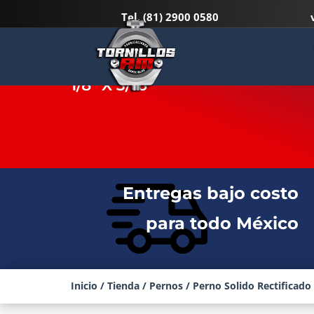
Tel.
(81) 2900 0580
PERNO SOLIDO RECTIFICADO 
1/8″ X 3/16″
Entregas bajo costo
para todo México
Inicio
/
Tienda
/
Pernos
/ Perno Solido Rectificado 