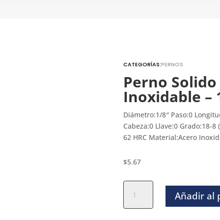
CATEGORÍAS:
PERNOS
Perno Solido
Inoxidable – 
Diámetro:1/8″ Paso:0 Longitu
Cabeza:0 Llave:0 Grado:18-8 
62 HRC Material:Acero Inoxi
$
5.67
Perno
Añadir al
Solido
Rectificado
Inoxidable