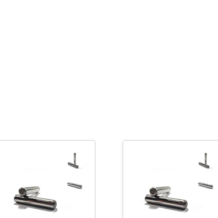
-
1/8"
x
3/16"
cantidad