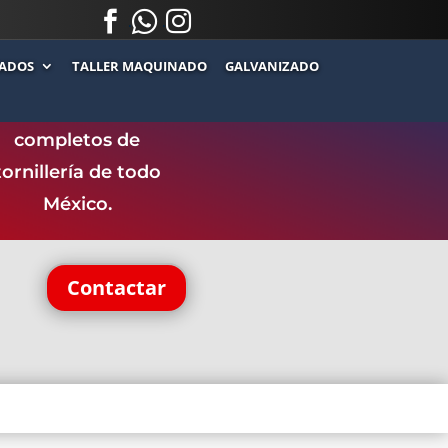



.
.
ADOS
TALLER MAQUINADO
GALVANIZADO
ntamos con uno de
los catálogos más
completos de
tornillería de todo
México.
Contactar