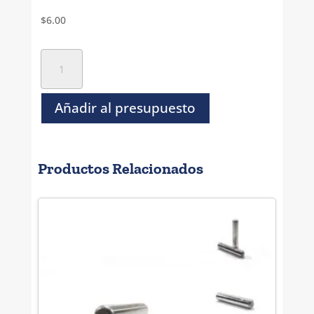
$
6.00
Perno
Solido
Rectificado
Inoxidable
Añadir al presupuesto
-
1/8"
x
Productos Relacionados
3/8"
cantidad