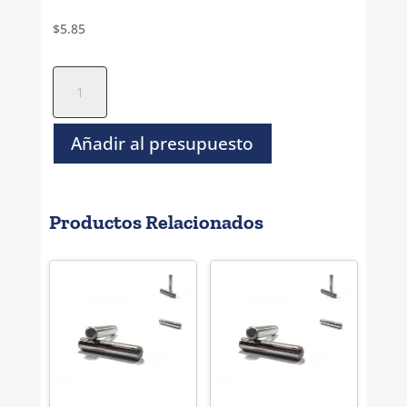
$
5.85
Perno
Solido
Rectificado
Inoxidable
Añadir al presupuesto
-
1/8"
x
Productos Relacionados
5/16"
cantidad