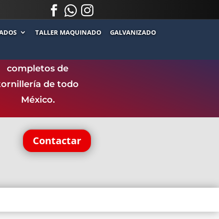



.
.
ADOS
TALLER MAQUINADO
GALVANIZADO
ntamos con uno de
los catálogos más
completos de
tornillería de todo
México.
Contactar