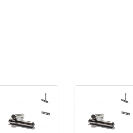
-
3/32"
x
1
3/4"
cantidad