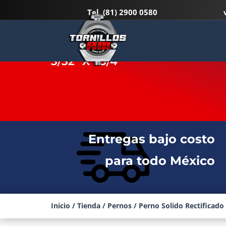
Tel.
(81) 2900 0580
PERNO SOLIDO RECTIFICADO 
3/32″ X 1 3/4″
Entregas bajo costo
para todo México
Inicio
/
Tienda
/
Pernos
/ Perno Solido Rectificado 