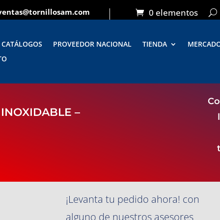
ventas@tornillosam.com
0 elementos
CATÁLOGOS
PROVEEDOR NACIONAL
TIENDA
MERCAD
TO
Co
INOXIDABLE –
¡Levanta tu pedido ahora! con
alguno de nuestros asesores