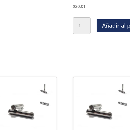
$
20.01
Perno
Añadir al 
Solido
Rectificado
Inoxidable
-
3/32"
x
2"
cantidad