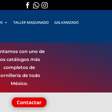



.
.
OS
TALLER MAQUINADO
GALVANIZADO
ntamos con uno de
los catálogos más
completos de
tornillería de todo
México.
Contactar