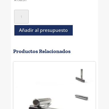
Perno
Solido
Rectificado
-
Añadir al presupuesto
M
16
x
Productos Relacionados
100
cantidad