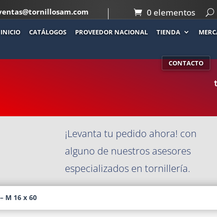
ventas@tornillosam.com
0 elementos
INICIO
CATÁLOGOS
PROVEEDOR NACIONAL
TIENDA
MERC
Co
 M 16 X 60
CONTACTO
¡Levanta tu pedido ahora! con
alguno de nuestros asesores
especializados en tornillería.
– M 16 x 60