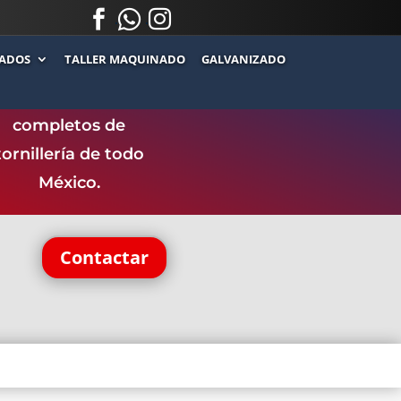



.
.
ADOS
TALLER MAQUINADO
GALVANIZADO
ntamos con uno de
los catálogos más
completos de
tornillería de todo
México.
Contactar