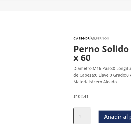
CATEGORÍAS:
PERNOS
Perno Solido 
x 60
Diámetro:M16 Paso:0 Longit
de Cabeza:0 Llave:0 Grado:0 
Material:Acero Aleado
$
102.41
Perno
Añadir al
Solido
Rectificado
-