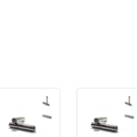
M
16
x
60
cantidad