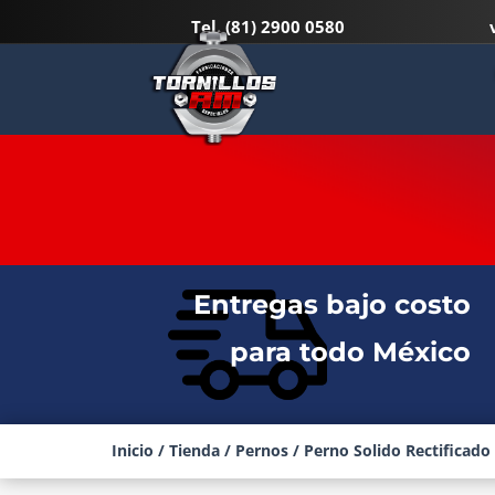
Tel.
(81) 2900 0580
PERNO SOLIDO RECTIFICADO –
Entregas bajo costo
para todo México
Inicio
/
Tienda
/
Pernos
/ Perno Solido Rectificado 