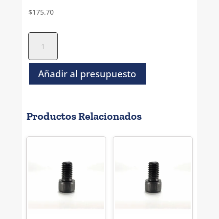
$
175.70
Tornillo
Hexagonal
Inoxidable
-
Añadir al presupuesto
M24
X
110
Productos Relacionados
cantidad