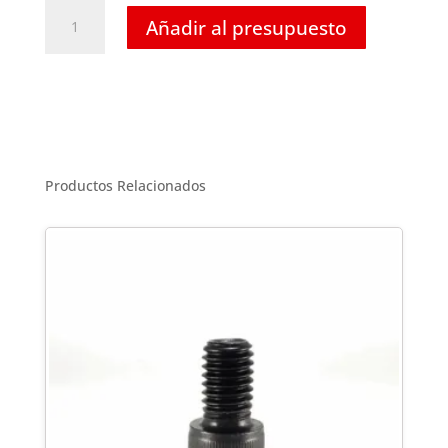
Tornillo
Añadir al presupuesto
Hexagonal
Inoxidable
-
M24
X
120
cantidad
Productos Relacionados