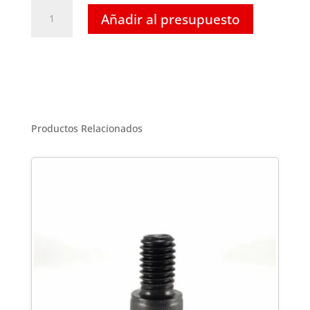
Tornillo
Añadir al presupuesto
Hexagonal
Inoxidable
-
M24
X
130
cantidad
Productos Relacionados