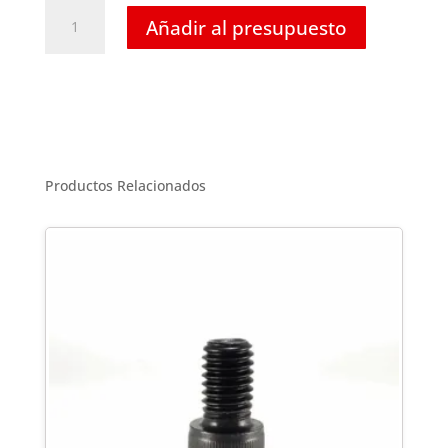
Tornillo
Añadir al presupuesto
Hexagonal
Inoxidable
-
M30
X
110
cantidad
Productos Relacionados