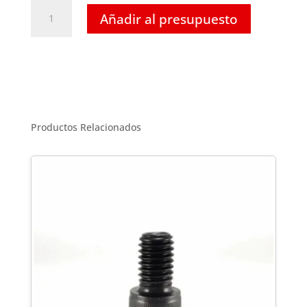
Tornillo
Añadir al presupuesto
Hexagonal
Inoxidable
-
M30
X
130
cantidad
Productos Relacionados