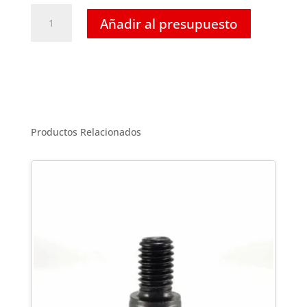
Tornillo
Añadir al presupuesto
Hexagonal
Inoxidable
T-
316
-
1/4
x
Productos Relacionados
2-
1/2
cantidad