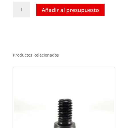
Tornillo
Añadir al presupuesto
Hexagonal
Inoxidable
T-
316
-
5/16
x
Productos Relacionados
2-
1/2
cantidad