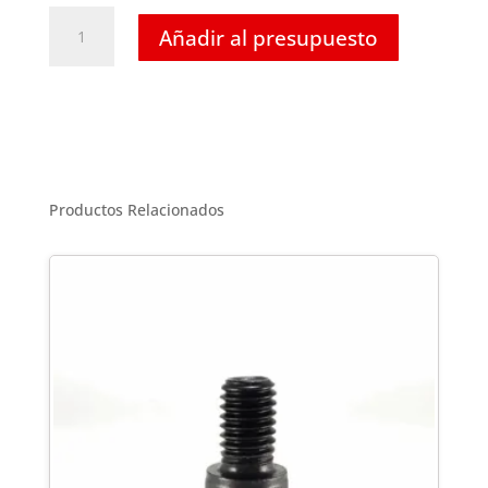
Tornillo
Añadir al presupuesto
Hexagonal
Inoxidable
T-
316
-
5/16
x
Productos Relacionados
3-
1/2
cantidad