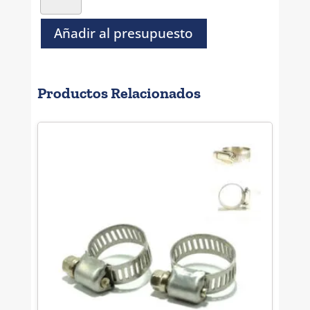
#12
(3/4"
Añadir al presupuesto
A
1-
1/4")
Productos Relacionados
cantidad