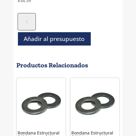
$
34.39
Rondana
Plana
Inoxidable
T-
Añadir al presupuesto
304
-
1
Productos Relacionados
1/2"
cantidad
Rondana Estructural
Rondana Estructural