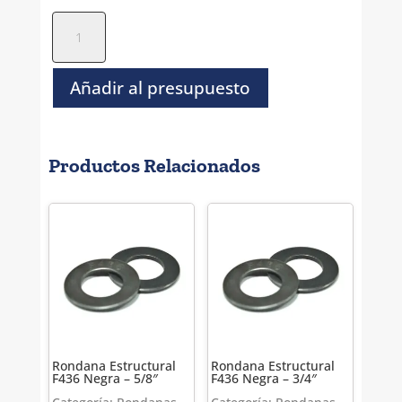
Rondana
Estructural
F436
Negra
Añadir al presupuesto
-
3/4"
cantidad
Productos Relacionados
Rondana Estructural
Rondana Estructural
F436 Negra – 5/8″
F436 Negra – 3/4″