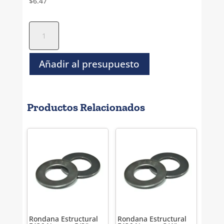
$
6.47
Rondana
Plana
Inoxidable
T-
Añadir al presupuesto
304
-
3/4"
Productos Relacionados
cantidad
Rondana Estructural
Rondana Estructural