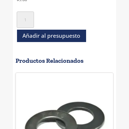
Rondana
Plana
Inoxidable
T-
Añadir al presupuesto
304
-
7/8"
Productos Relacionados
cantidad