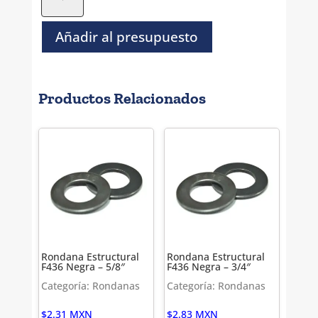
de
Presion
Negra
Añadir al presupuesto
-
1/2"
cantidad
Productos Relacionados
Rondana Estructural
Rondana Estructural
F436 Negra – 5/8″
F436 Negra – 3/4″
Categoría: Rondanas
Categoría: Rondanas
$
2.31
MXN
$
2.83
MXN