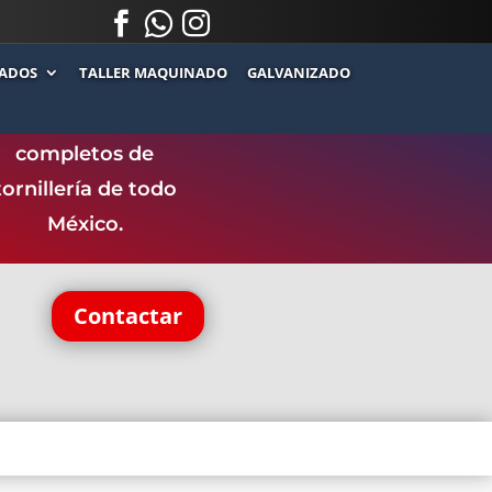



.
.
ADOS
TALLER MAQUINADO
GALVANIZADO
ntamos con uno de
los catálogos más
completos de
tornillería de todo
México.
Contactar