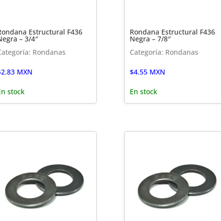
Rondana Estructural F436
Rondana Estructural F436
Negra – 3/4″
Negra – 7/8″
Categoría: Rondanas
Categoría: Rondanas
$
2.83
MXN
$
4.55
MXN
En stock
En stock