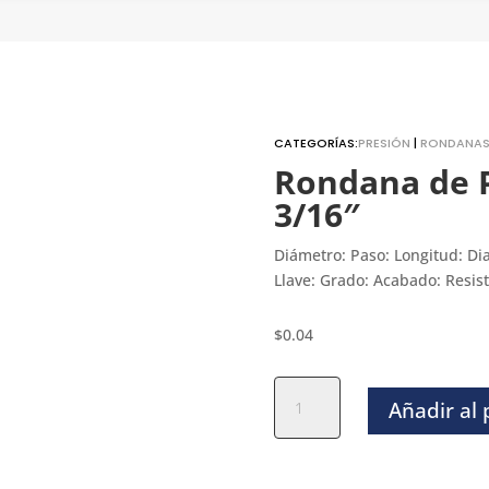
CATEGORÍAS:
PRESIÓN
|
RONDANA
Rondana de P
3/16″
Diámetro: Paso: Longitud: Di
Llave: Grado: Acabado: Resist
$
0.04
Rondana
Añadir al
de
Presion
Negra
-