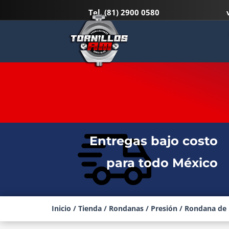
Tel.
(81) 2900 0580
RONDANA DE PRESION NEGRA 
Entregas bajo costo
para todo México
Inicio
/
Tienda
/
Rondanas
/
Presión
/ Rondana de 