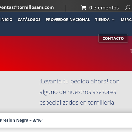
ventas@tornillosam.com
0 elementos
INICIO
CATÁLOGOS
PROVEEDOR NACIONAL
TIENDA
MERC
Co
– 3/16″
CONTACTO
¡Levanta tu pedido ahora! con
alguno de nuestros asesores
especializados en tornillería.
Presion Negra – 3/16″