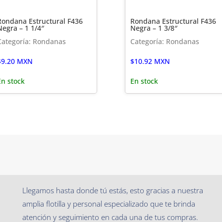
Rondana Estructural F436
Rondana Estructural F436
Negra – 1 1/4″
Negra – 1 3/8″
Categoría: Rondanas
Categoría: Rondanas
$
9.20
MXN
$
10.92
MXN
En stock
En stock
Llegamos hasta donde tú estás, esto gracias a nuestra
amplia flotilla y personal especializado que te brinda
atención y seguimiento en cada una de tus compras.