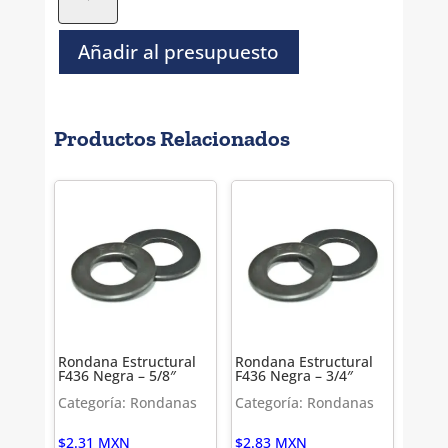
de
Presion
Negra
Añadir al presupuesto
-
7/8"
cantidad
Productos Relacionados
Rondana Estructural
Rondana Estructural
F436 Negra – 5/8″
F436 Negra – 3/4″
Categoría: Rondanas
Categoría: Rondanas
$
2.31
MXN
$
2.83
MXN