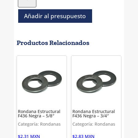
de
Presion
Negra
Añadir al presupuesto
-
9/16"
cantidad
Productos Relacionados
Rondana Estructural
Rondana Estructural
F436 Negra – 5/8″
F436 Negra – 3/4″
Categoría: Rondanas
Categoría: Rondanas
$
2.31
MXN
$
2.83
MXN