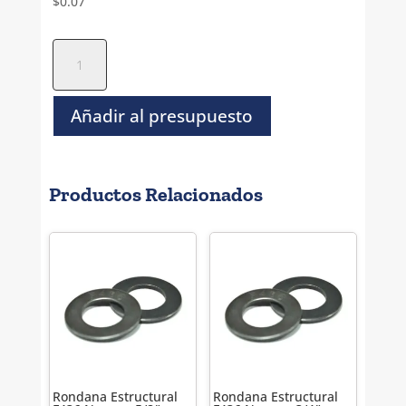
$
0.07
Rondana
Arandela
de
presion
Añadir al presupuesto
Inoxidable
-
1/8"
Productos Relacionados
(#5)
cantidad
Rondana Estructural
Rondana Estructural