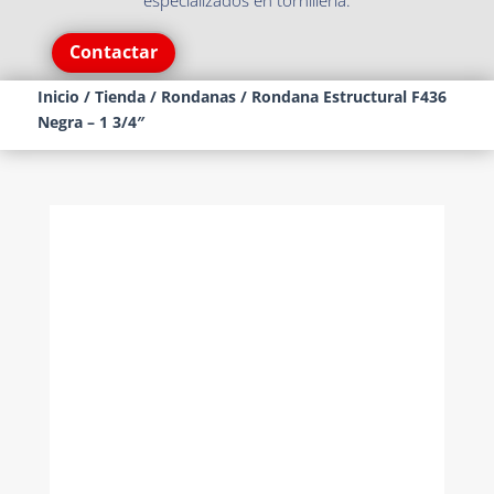
especializados en tornillería.
Contactar
Inicio
/
Tienda
/
Rondanas
/ Rondana Estructural F436
Negra – 1 3/4″