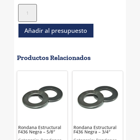
Rondana
Estructural
F436
Negra
Añadir al presupuesto
-
1
3/4"
Productos Relacionados
cantidad
Rondana Estructural
Rondana Estructural
F436 Negra – 5/8″
F436 Negra – 3/4″