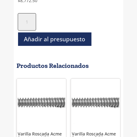
$
8,772.50
Varilla
Roscada
Izquierda
Acme
Añadir al presupuesto
1
metro
-
Productos Relacionados
2
1/2"
-
4H
cantidad
Varilla Roscada Acme
Varilla Roscada Acme