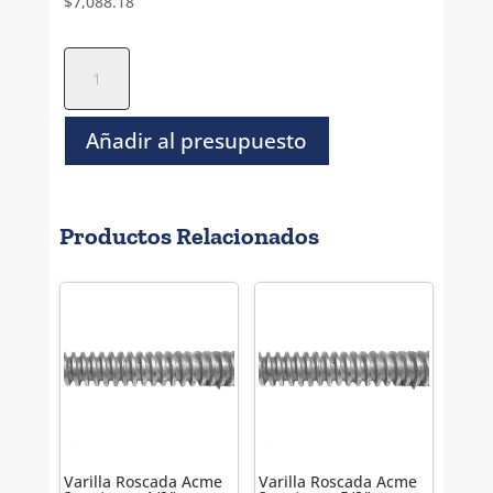
$
7,088.18
Varilla
Roscada
Izquierda
Acme
Añadir al presupuesto
1
metro
-
Productos Relacionados
2
1/4"
-
4H
cantidad
Varilla Roscada Acme
Varilla Roscada Acme