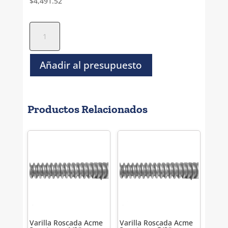
$
4,491.52
Varilla
Roscada
Izquierda
Acme
Añadir al presupuesto
1
metro
-
Productos Relacionados
2"
-
4H
cantidad
Varilla Roscada Acme
Varilla Roscada Acme