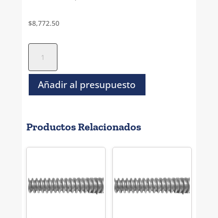
$
8,772.50
Varilla
Roscada
Izquierda
Acme
Añadir al presupuesto
1
metro
-
Productos Relacionados
2
1/2"
-
4H
cantidad