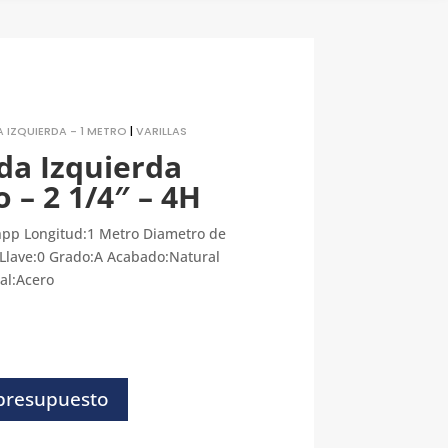
 IZQUIERDA - 1 METRO
|
VARILLAS
ada Izquierda
 – 2 1/4″ – 4H
 hpp Longitud:1 Metro Diametro de
 Llave:0 Grado:A Acabado:Natural
ial:Acero
 presupuesto