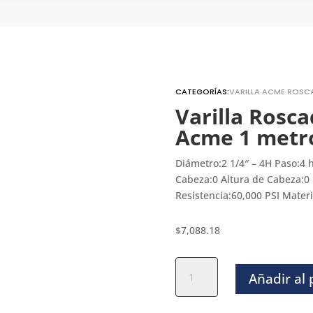
CATEGORÍAS:
VARILLA ACME ROSCA
Varilla Rosc
Acme 1 metro
Diámetro:2 1/4″ – 4H Paso:4
Cabeza:0 Altura de Cabeza:0
Resistencia:60,000 PSI Mater
$
7,088.18
Varilla
Añadir al
Roscada
Izquierda
Acme