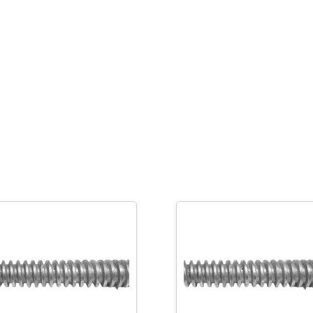
1
metro
-
2
1/4"
-
4H
cantidad