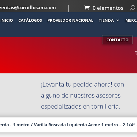
ventas@tornillosam.com
0 elementos
INICIO
CATÁLOGOS
PROVEEDOR NACIONAL
TIENDA
MERC
Co
A ACME 1 METRO
CONTACTO
¡Levanta tu pedido ahora! con
alguno de nuestros asesores
especializados en tornillería.
erda - 1 metro
/ Varilla Roscada Izquierda Acme 1 metro – 2 1/4″ 