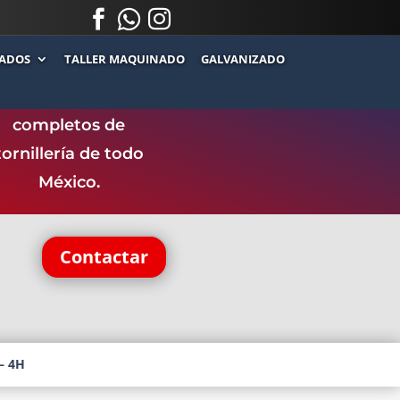



.
.
ADOS
TALLER MAQUINADO
GALVANIZADO
ntamos con uno de
los catálogos más
completos de
tornillería de todo
México.
Contactar
– 4H