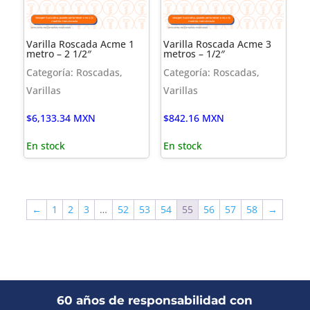
Varilla Roscada Acme 1
Varilla Roscada Acme 3
metro – 2 1/2″
metros – 1/2″
Categoría: Roscadas,
Categoría: Roscadas,
Varillas
Varillas
$
6,133.34
MXN
$
842.16
MXN
En stock
En stock
←
1
2
3
…
52
53
54
55
56
57
58
→
60 años de responsabilidad con