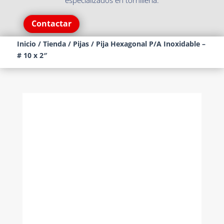
especializados en tornillería.
Contactar
Inicio
/
Tienda
/
Pijas
/ Pija Hexagonal P/A Inoxidable –
# 10 x 2″