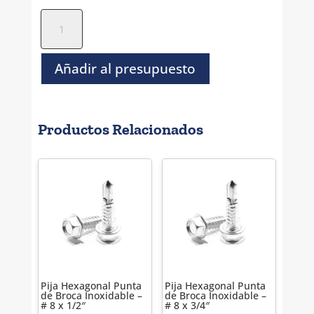
Pija
Hexagonal
P/A
Inoxidable
Añadir al presupuesto
-
#
10
Productos Relacionados
x
2"
cantidad
Pija Hexagonal Punta
Pija Hexagonal Punta
de Broca Inoxidable –
de Broca Inoxidable –
# 8 x 1/2″
# 8 x 3/4″