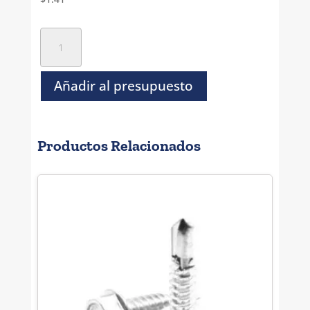
Pija
Hexagonal
Punta
de
Añadir al presupuesto
Broca
Inoxidable
-
Productos Relacionados
#
10
x
1"
cantidad