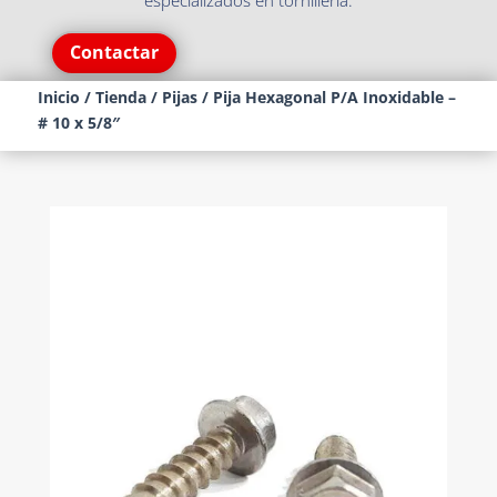
especializados en tornillería.
Contactar
Inicio
/
Tienda
/
Pijas
/ Pija Hexagonal P/A Inoxidable –
# 10 x 5/8″